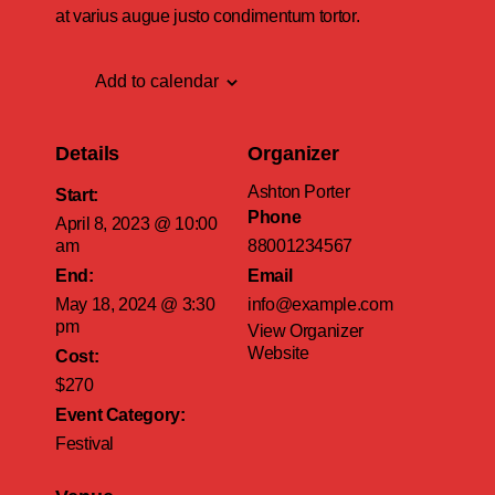
at varius augue justo condimentum tortor.
Add to calendar
Details
Organizer
Ashton Porter
Start:
Phone
April 8, 2023 @ 10:00
am
88001234567
End:
Email
May 18, 2024 @ 3:30
info@example.com
pm
View Organizer
Website
Cost:
$270
Event Category:
Festival