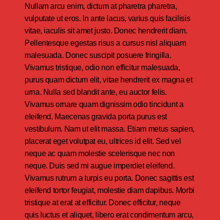
Nullam arcu enim, dictum at pharetra pharetra,
vulputate ut eros. In ante lacus, varius quis facilisis
vitae, iaculis sit amet justo. Donec hendrerit diam.
Pellentesque egestas risus a cursus nisl aliquam
malesuada. Donec suscipit posuere fringilla.
Vivamus tristique, odio non efficitur malesuada,
purus quam dictum elit, vitae hendrerit ex magna et
urna. Nulla sed blandit ante, eu auctor felis.
Vivamus ornare quam dignissim odio tincidunt a
eleifend. Maecenas gravida porta purus est
vestibulum. Nam ut elit massa. Etiam metus sapien,
placerat eget volutpat eu, ultrices id elit. Sed vel
neque ac quam molestie scelerisque nec non
neque. Duis sed mi augue imperdiet eleifend.
Vivamus rutrum a turpis eu porta. Donec sagittis est
eleifend tortor feugiat, molestie diam dapibus. Morbi
tristique at erat at efficitur. Donec efficitur, neque
quis luctus et aliquet, libero erat condimentum arcu,