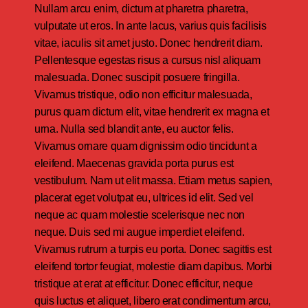
Nullam arcu enim, dictum at pharetra pharetra,
vulputate ut eros. In ante lacus, varius quis facilisis
vitae, iaculis sit amet justo. Donec hendrerit diam.
Pellentesque egestas risus a cursus nisl aliquam
malesuada. Donec suscipit posuere fringilla.
Vivamus tristique, odio non efficitur malesuada,
purus quam dictum elit, vitae hendrerit ex magna et
urna. Nulla sed blandit ante, eu auctor felis.
Vivamus ornare quam dignissim odio tincidunt a
eleifend. Maecenas gravida porta purus est
vestibulum. Nam ut elit massa. Etiam metus sapien,
placerat eget volutpat eu, ultrices id elit. Sed vel
neque ac quam molestie scelerisque nec non
neque. Duis sed mi augue imperdiet eleifend.
Vivamus rutrum a turpis eu porta. Donec sagittis est
eleifend tortor feugiat, molestie diam dapibus. Morbi
tristique at erat at efficitur. Donec efficitur, neque
quis luctus et aliquet, libero erat condimentum arcu,