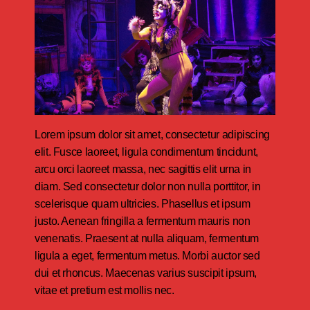
Lorem ipsum dolor sit amet, consectetur adipiscing
elit. Fusce laoreet, ligula condimentum tincidunt,
arcu orci laoreet massa, nec sagittis elit urna in
diam. Sed consectetur dolor non nulla porttitor, in
scelerisque quam ultricies. Phasellus et ipsum
justo. Aenean fringilla a fermentum mauris non
venenatis. Praesent at nulla aliquam, fermentum
ligula a eget, fermentum metus. Morbi auctor sed
dui et rhoncus. Maecenas varius suscipit ipsum,
vitae et pretium est mollis nec.